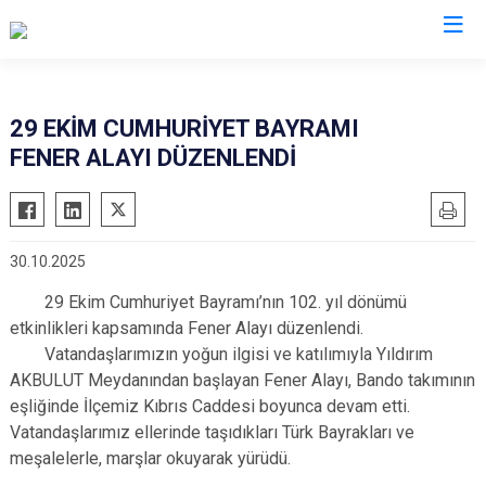
Çanakkale
29 EKİM CUMHURİYET BAYRAMI
FENER ALAYI DÜZENLENDİ
Ayvacık
Ezine
Bayramiç
Gelibolu
Biga
Gökçeada
30.10.2025
Bozcaada
Lapseki
29 Ekim Cumhuriyet Bayramı’nın 102. yıl dönümü
Çan
Yenice
etkinlikleri kapsamında Fener Alayı düzenlendi.
Eceabat
Vatandaşlarımızın yoğun ilgisi ve katılımıyla Yıldırım
AKBULUT Meydanından başlayan Fener Alayı, Bando takımının
eşliğinde İlçemiz Kıbrıs Caddesi boyunca devam etti.
Vatandaşlarımız ellerinde taşıdıkları Türk Bayrakları ve
meşalelerle, marşlar okuyarak yürüdü.