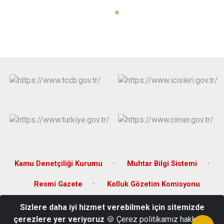
Kamu Denetçiliği Kurumu
Muhtar Bilgi Sistemi
Resmi Gazete
Kolluk Gözetim Komisyonu
Sizlere daha iyi hizmet verebilmek için sitemizde
Camicedit Mahallesi, Kıbrıs Caddesi, No:3 Bayramiç/Çanakkale
çerezlere yer veriyoruz
🍪 Çerez politikamız hakkında