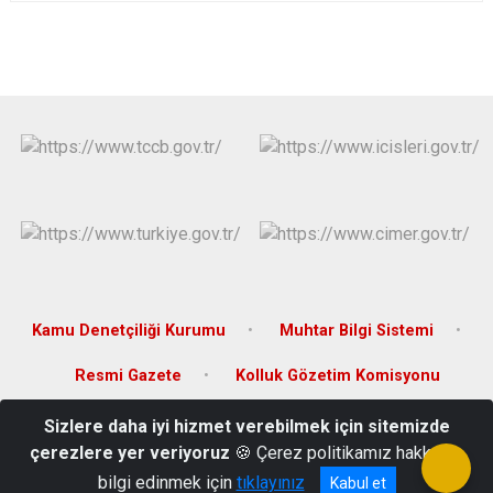
Kamu Denetçiliği Kurumu
Muhtar Bilgi Sistemi
Resmi Gazete
Kolluk Gözetim Komisyonu
Sizlere daha iyi hizmet verebilmek için sitemizde
Camicedit Mahallesi, Kıbrıs Caddesi, No:3 Bayramiç/Çanakkale
çerezlere yer veriyoruz
🍪 Çerez politikamız hakkında
(0286) 773 21 02
bilgi edinmek için
tıklayınız
Kabul et