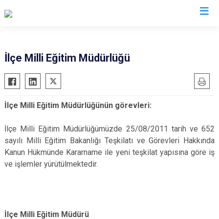
Çanakkale
İlçe Milli Eğitim Müdürlüğü
Ayvacık
Ezine
Bayramiç
Gelibolu
İlçe Milli Eğitim Müdürlüğünün görevleri:
Biga
Gökçeada
Bozcaada
Lapseki
İlçe Milli Eğitim Müdürlüğümüzde 25/08/2011 tarih ve 652
Çan
Yenice
sayılı Milli Eğitim Bakanlığı Teşkilatı ve Görevleri Hakkında
Kanun Hükmünde Kararname ile yeni teşkilat yapısına göre iş
Eceabat
ve işlemler yürütülmektedir.
İlçe Milli Eğitim Müdürü