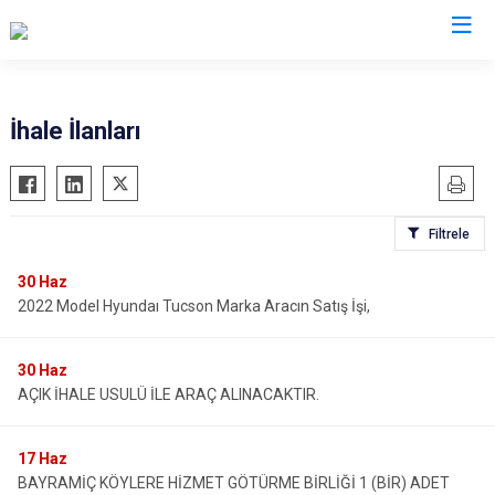
Çanakkale
İhale İlanları
Ayvacık
Ezine
Bayramiç
Gelibolu
Filtrele
Biga
Gökçeada
Bozcaada
Lapseki
30
Haz
2022 Model Hyundaı Tucson Marka Aracın Satış İşi,
Çan
Yenice
Eceabat
30
Haz
AÇIK İHALE USULÜ İLE ARAÇ ALINACAKTIR.
17
Haz
BAYRAMİÇ KÖYLERE HİZMET GÖTÜRME BİRLİĞİ 1 (BİR) ADET