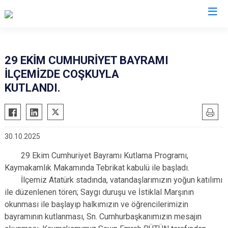
Çanakkale
29 EKİM CUMHURİYET BAYRAMI
İLÇEMİZDE COŞKUYLA
Ayvacık
Ezine
KUTLANDI.
Bayramiç
Gelibolu
Biga
Gökçeada
Bozcaada
Lapseki
30.10.2025
Çan
Yenice
29 Ekim Cumhuriyet Bayramı Kutlama Programı,
Eceabat
Kaymakamlık Makamında Tebrikat kabulü ile başladı.
İlçemiz Atatürk stadında, vatandaşlarımızın yoğun katılımı
ile düzenlenen tören; Saygı duruşu ve İstiklal Marşının
okunması ile başlayıp halkımızın ve öğrencilerimizin
bayramının kutlanması, Sn. Cumhurbaşkanımızın mesajın